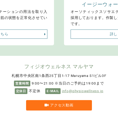
イージーウォー
テーションの用法を取り入
オーソティックスソサエテ
ら筋の状態を正常化させてい
採用しております。作製し
です。
こちら
詳し
フィジオウェルネス マルヤマ
札幌市中央区南1条西25丁目1-17
Maruyama S1ビル3F
9:00〜21:00 ※当日のご予約は19:00まで
営業時間
不定休
info@physiowellness.jp
定休日
E-MAIL
アクセス動画